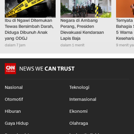
Ibu di Ngawi Ditemukan
Negara di Ambang
Ternyata
Tewas Bersimbah Darah,
Perang, Presiden
Bahagia 
Diduga Dibunuh Anak
Dievakuasi Kendaraan
5 Warna 
yang ODGJ
Lapis Baja
Kesehari
dalam 7 jam
dalam 1 menit
9 menit ya
Nasional
Teknologi
Otomotif
Internasional
Hiburan
Ekonomi
Gaya Hidup
Olahraga