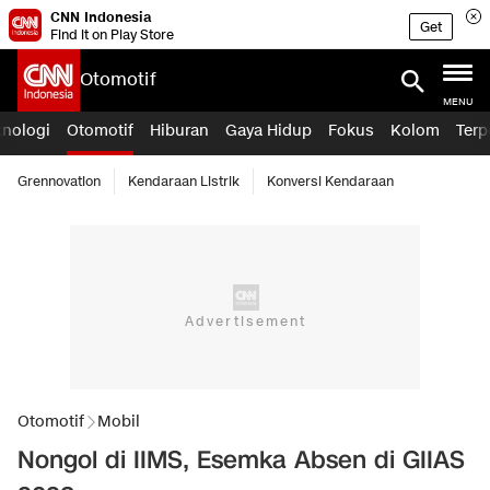
CNN Indonesia
Get
Find it on Play Store
Otomotif
MENU
knologi
Otomotif
Hiburan
Gaya Hidup
Fokus
Kolom
Terp
Grennovation
Kendaraan Listrik
Konversi Kendaraan
Otomotif
Mobil
Nongol di IIMS, Esemka Absen di GIIAS