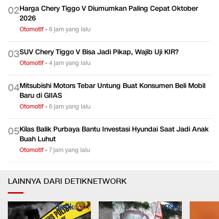
Harga Chery Tiggo V Diumumkan Paling Cepat Oktober
0
2
2026
Otomotif
•
6 jam yang lalu
SUV Chery Tiggo V Bisa Jadi Pikap, Wajib Uji KIR?
0
3
Otomotif
•
4 jam yang lalu
Mitsubishi Motors Tebar Untung Buat Konsumen Beli Mobil
0
4
Baru di GIIAS
Otomotif
•
6 jam yang lalu
Kilas Balik Purbaya Bantu Investasi Hyundai Saat Jadi Anak
0
5
Buah Luhut
Otomotif
•
7 jam yang lalu
LAINNYA DARI DETIKNETWORK