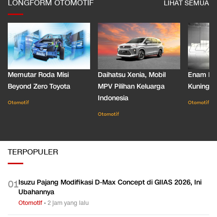
LONGFORM OTOMOTIF
LIHAT SEMUA
Memutar Roda Misi
Daihatsu Xenia, Mobil
Enam De
Beyond Zero Toyota
MPV Pilihan Keluarga
Kuning C
Indonesia
Otomotif
Otomotif
Otomotif
TERPOPULER
Isuzu Pajang Modifikasi D-Max Concept di GIIAS 2026, Ini
0
1
Ubahannya
Otomotif
•
2 jam yang lalu