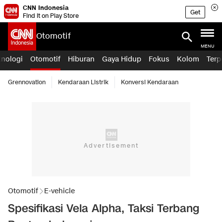
CNN Indonesia
Get
Find it on Play Store
Otomotif
MENU
knologi
Otomotif
Hiburan
Gaya Hidup
Fokus
Kolom
Terp
Grennovation
Kendaraan Listrik
Konversi Kendaraan
Otomotif
E-vehicle
Spesifikasi Vela Alpha, Taksi Terbang