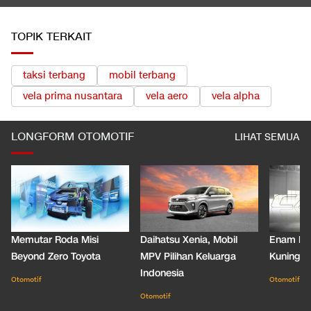
TOPIK TERKAIT
taksi terbang
mobil terbang
vela prima nusantara
vela aero
vela alpha
LONGFORM OTOMOTIF
LIHAT SEMUA
Memutar Roda Misi
Daihatsu Xenia, Mobil
Enam De
Beyond Zero Toyota
MPV Pilihan Keluarga
Kuning C
Indonesia
Otomotif
Otomotif
Otomotif