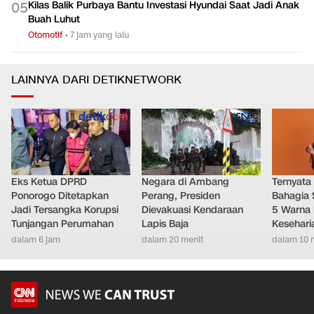
Kilas Balik Purbaya Bantu Investasi Hyundai Saat Jadi Anak
0
5
Buah Luhut
Otomotif
•
7 jam yang lalu
LAINNYA DARI DETIKNETWORK
Eks Ketua DPRD
Negara di Ambang
Ternyata
Ponorogo Ditetapkan
Perang, Presiden
Bahagia 
Jadi Tersangka Korupsi
Dievakuasi Kendaraan
5 Warna 
Tunjangan Perumahan
Lapis Baja
Kesehari
dalam 6 jam
dalam 20 menit
dalam 10 