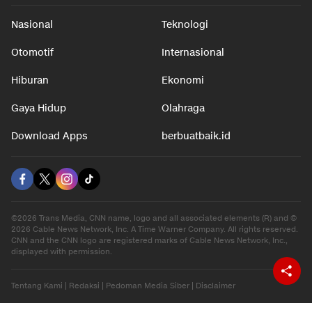
Nasional
Teknologi
Otomotif
Internasional
Hiburan
Ekonomi
Gaya Hidup
Olahraga
Download Apps
berbuatbaik.id
©2026 Trans Media, CNN name, logo and all associated elements (R) and ©
2026 Cable News Network, Inc. A Time Warner Company. All rights reserved.
CNN and the CNN logo are registered marks of Cable News Network, Inc.,
displayed with permission.
Tentang Kami
|
Redaksi
|
Pedoman Media Siber
|
Disclaimer