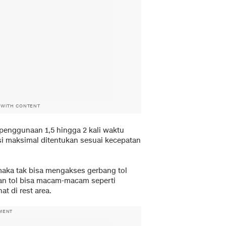
 WITH CONTENT
a penggunaan 1,5 hingga 2 kali waktu
si maksimal ditentukan sesuai kecepatan
maka tak bisa mengakses gerbang tol
lan tol bisa macam-macam seperti
at di rest area.
MENT