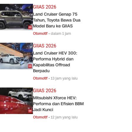
GIIAS 2026
Land Cruiser Genap 75
Tahun, Toyota Bawa Dua
Model Baru ke GIIAS
Otomotif
•
dalam 1 jam
GIIAS 2026
Land Cruiser HEV 300:
Performa Hybrid dan
Kapabilitas Offroad
Berpadu
Otomotif
•
13 jam yang lalu
GIIAS 2026
Mitsubishi Xforce HEV:
Performa dan Efisien BBM
Jadi Kunci
Otomotif
•
12 jam yang lalu