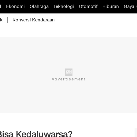
l
Ekonomi
Olahraga
Teknologi
Otomotif
Hiburan
Gaya 
ik
Konversi Kendaraan
 Bisa Kedaluwarsa?