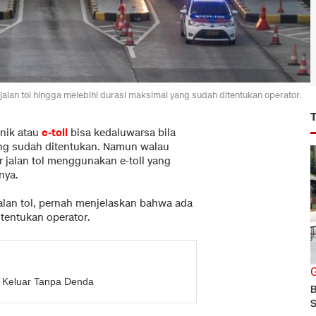
i jalan tol hingga melebihi durasi maksimal yang sudah ditentukan operator.
onik atau
e-toll
bisa kedaluwarsa bila
yang sudah ditentukan. Namun walau
r jalan tol menggunakan e-toll yang
nya.
alan tol, pernah menjelaskan bahwa ada
tentukan operator.
G
sa Keluar Tanpa Denda
B
S