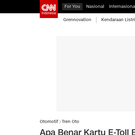
For You
Nasional
Internasiona
Grennovation
Kendaraan Listr
Otomotif
Tren Oto
Apa Benar Kartu E-Toll