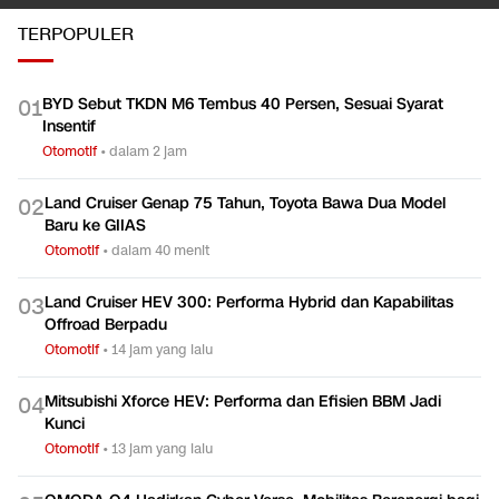
TERPOPULER
BYD Sebut TKDN M6 Tembus 40 Persen, Sesuai Syarat
0
1
Insentif
Otomotif
•
dalam 2 jam
Land Cruiser Genap 75 Tahun, Toyota Bawa Dua Model
0
2
Baru ke GIIAS
Otomotif
•
dalam 40 menit
Land Cruiser HEV 300: Performa Hybrid dan Kapabilitas
0
3
Offroad Berpadu
Otomotif
•
14 jam yang lalu
Mitsubishi Xforce HEV: Performa dan Efisien BBM Jadi
0
4
Kunci
Otomotif
•
13 jam yang lalu