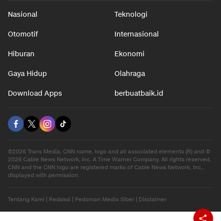
Nasional
Teknologi
Otomotif
Internasional
Hiburan
Ekonomi
Gaya Hidup
Olahraga
Download Apps
berbuatbaik.id
©2026 Trans Media, CNN name, logo and all associated elements (R) and ©
2026 Cable News Network, Inc. A Time Warner Company. All rights reserved.
CNN and the CNN logo are registered marks of Cable News Network, Inc.,
displayed with permission.
Tentang Kami
|
Redaksi
|
Pedoman Media Siber
|
Disclaimer