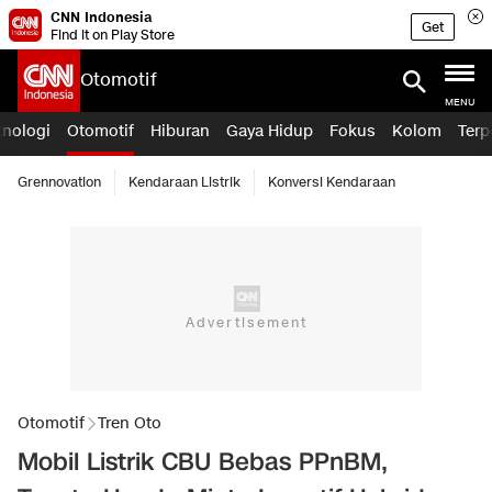
CNN Indonesia
Get
Find it on Play Store
Otomotif
MENU
knologi
Otomotif
Hiburan
Gaya Hidup
Fokus
Kolom
Terp
Grennovation
Kendaraan Listrik
Konversi Kendaraan
Otomotif
Tren Oto
Mobil Listrik CBU Bebas PPnBM,