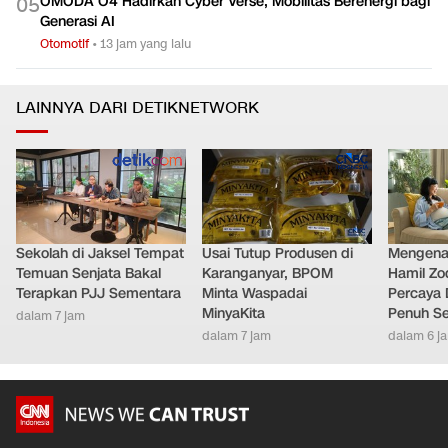
OMODA O4 Hadirkan Cyber Verse, Mobilitas Berenergi bagi
0
5
Generasi AI
Otomotif
•
13 jam yang lalu
LAINNYA DARI DETIKNETWORK
Sekolah di Jaksel Tempat
Usai Tutup Produsen di
Mengenal
Temuan Senjata Bakal
Karanganyar, BPOM
Hamil Zo
Terapkan PJJ Sementara
Minta Waspadai
Percaya 
MinyaKita
Penuh S
dalam 7 jam
dalam 7 jam
dalam 6 j