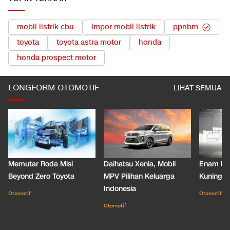
mobil listrik cbu
impor mobil listrik
ppnbm
toyota
toyota astra motor
honda
honda prospect motor
LONGFORM OTOMOTIF
LIHAT SEMUA
Memutar Roda Misi
Daihatsu Xenia, Mobil
Enam De
Beyond Zero Toyota
MPV Pilihan Keluarga
Kuning C
Indonesia
Otomotif
Otomotif
Otomotif