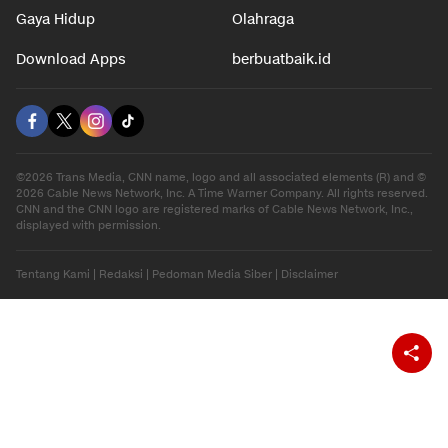
Gaya Hidup
Olahraga
Download Apps
berbuatbaik.id
©2026 Trans Media, CNN name, logo and all associated elements (R) and ©
2026 Cable News Network, Inc. A Time Warner Company. All rights reserved.
CNN and the CNN logo are registered marks of Cable News Network, Inc.,
displayed with permission.
Tentang Kami
|
Redaksi
|
Pedoman Media Siber
|
Disclaimer