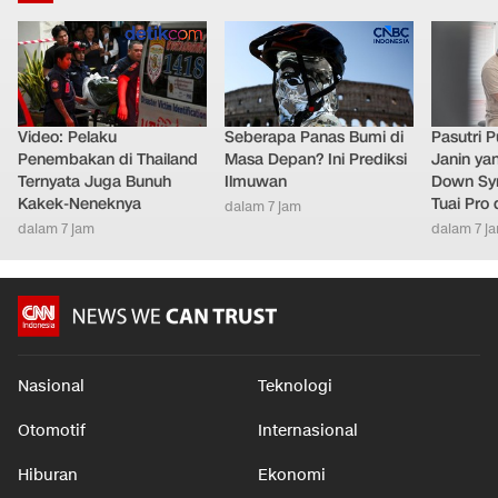
Video: Pelaku
Seberapa Panas Bumi di
Pasutri 
Penembakan di Thailand
Masa Depan? Ini Prediksi
Janin ya
Ternyata Juga Bunuh
Ilmuwan
Down Syn
Kakek-Neneknya
Tuai Pro
dalam 7 jam
dalam 7 jam
dalam 7 j
Nasional
Teknologi
Otomotif
Internasional
Hiburan
Ekonomi