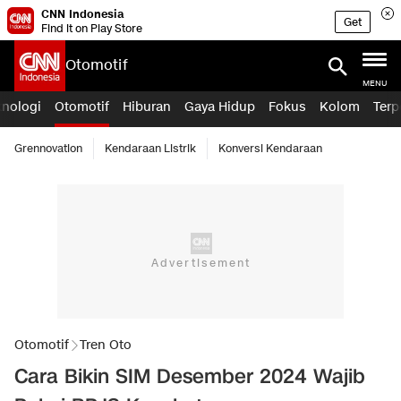
CNN Indonesia
Get
Find it on Play Store
Otomotif
MENU
knologi
Otomotif
Hiburan
Gaya Hidup
Fokus
Kolom
Terp
Grennovation
Kendaraan Listrik
Konversi Kendaraan
Otomotif
Tren Oto
Cara Bikin SIM Desember 2024 Wajib