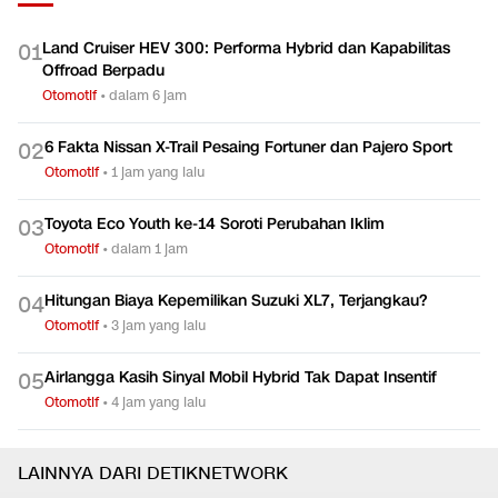
Land Cruiser HEV 300: Performa Hybrid dan Kapabilitas
0
1
Offroad Berpadu
Otomotif
•
dalam 6 jam
6 Fakta Nissan X-Trail Pesaing Fortuner dan Pajero Sport
0
2
Otomotif
•
1 jam yang lalu
Toyota Eco Youth ke-14 Soroti Perubahan Iklim
0
3
Otomotif
•
dalam 1 jam
Hitungan Biaya Kepemilikan Suzuki XL7, Terjangkau?
0
4
Otomotif
•
3 jam yang lalu
Airlangga Kasih Sinyal Mobil Hybrid Tak Dapat Insentif
0
5
Otomotif
•
4 jam yang lalu
LAINNYA DARI DETIKNETWORK