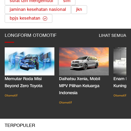
surat izin mengemudi
sim
jaminan kesehatan nasional
jkn
bpjs kesehatan
LONGFORM OTOMOTIF
LIHAT SEMUA
Memutar Roda Misi
Daihatsu Xenia, Mobil
Enam De
Beyond Zero Toyota
MPV Pilihan Keluarga
Kuning C
Indonesia
Otomotif
Otomotif
Otomotif
TERPOPULER