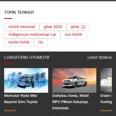
TOPIK TERKAIT
mobil nasional
giias 2025
giias
indigenous indonesian car
suv listrik
mobil listrik
i2c
LONGFORM OTOMOTIF
LIHAT SEMUA
Memutar Roda Misi
Daihatsu Xenia, Mobil
Enam De
Beyond Zero Toyota
MPV Pilihan Keluarga
Kuning C
Indonesia
Otomotif
Otomotif