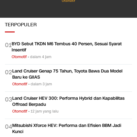
Otomotif
TERPOPULER
BYD Sebut TKDN M6 Tembus 40 Persen, Sesuai Syarat
0
1
Insentif
Otomotif
•
dalam 4 jam
Land Cruiser Genap 75 Tahun, Toyota Bawa Dua Model
0
2
Baru ke GIIAS
Otomotif
•
dalam 3 jam
Land Cruiser HEV 300: Performa Hybrid dan Kapabilitas
0
3
Offroad Berpadu
Otomotif
•
12 jam yang lalu
Mitsubishi Xforce HEV: Performa dan Efisien BBM Jadi
0
4
Kunci