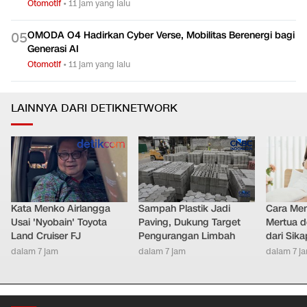
Otomotif
•
11 jam yang lalu
OMODA O4 Hadirkan Cyber Verse, Mobilitas Berenergi bagi
0
5
Generasi AI
Otomotif
•
11 jam yang lalu
LAINNYA DARI DETIKNETWORK
Kata Menko Airlangga
Sampah Plastik Jadi
Cara Men
Usai 'Nyobain' Toyota
Paving, Dukung Target
Mertua d
Land Cruiser FJ
Pengurangan Limbah
dari Sik
dalam 7 jam
dalam 7 jam
dalam 7 j