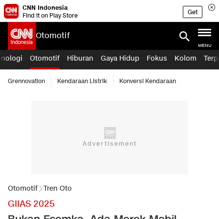
CNN Indonesia
Get
Find it on Play Store
Otomotif
MENU
knologi
Otomotif
Hiburan
Gaya Hidup
Fokus
Kolom
Terp
Grennovation
Kendaraan Listrik
Konversi Kendaraan
Otomotif
Tren Oto
GIIAS 2025