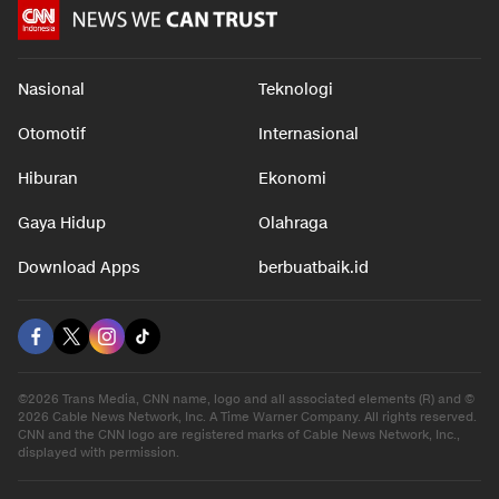
Nasional
Teknologi
Otomotif
Internasional
Hiburan
Ekonomi
Gaya Hidup
Olahraga
Download Apps
berbuatbaik.id
©2026 Trans Media, CNN name, logo and all associated elements (R) and ©
2026 Cable News Network, Inc. A Time Warner Company. All rights reserved.
CNN and the CNN logo are registered marks of Cable News Network, Inc.,
displayed with permission.