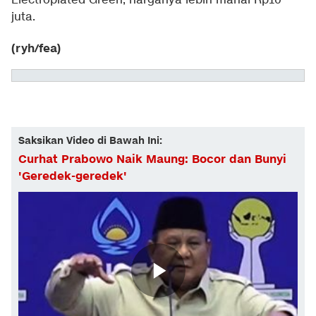
Electroplated Green, harganya lebih mahal Rp10
juta.
(ryh/fea)
Saksikan Video di Bawah Ini:
Curhat Prabowo Naik Maung: Bocor dan Bunyi
'Geredek-geredek'