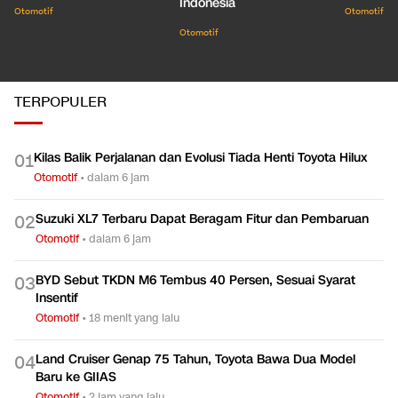
Indonesia
Otomotif
Otomotif
Otomotif
TERPOPULER
Kilas Balik Perjalanan dan Evolusi Tiada Henti Toyota Hilux
0
1
Otomotif
•
dalam 6 jam
Suzuki XL7 Terbaru Dapat Beragam Fitur dan Pembaruan
0
2
Otomotif
•
dalam 6 jam
BYD Sebut TKDN M6 Tembus 40 Persen, Sesuai Syarat
0
3
Insentif
Otomotif
•
18 menit yang lalu
Land Cruiser Genap 75 Tahun, Toyota Bawa Dua Model
0
4
Baru ke GIIAS
Otomotif
•
2 jam yang lalu