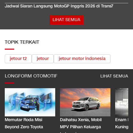
Jadwal Siaran Langsung MotoGP Inggris 2026 di Trans7
LIHAT SEMUA
TOPIK TERKAIT
jetour t2
jetour
jetour motor indonesia
LONGFORM OTOMOTIF
LIHAT SEMUA
Memutar Roda Misi
Daihatsu Xenia, Mobil
Enam De
Beyond Zero Toyota
MPV Pilihan Keluarga
Kuning C