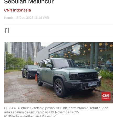
Sebulan Meluncur
CNN Indonesia
Kamis, 18 Des 2025 16:48 WIB
SUV 4WD Jetour T2 telah dipesan 700 unit, permintaan disebut sudah
ada sebelum peluncuran pada 24 November 2025.
(CNNIndonesia/Rayhand Purnama)