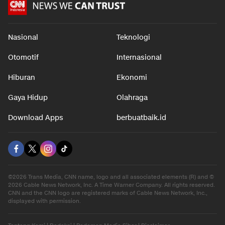
Nasional
Teknologi
Otomotif
Internasional
Hiburan
Ekonomi
Gaya Hidup
Olahraga
Download Apps
berbuatbaik.id
©2026 Trans Media, CNN name, logo and all associated elements (R) and ©
2026 Cable News Network, Inc. A Time Warner Company. All rights reserved.
CNN and the CNN logo are registered marks of Cable News Network, Inc.,
displayed with permission.