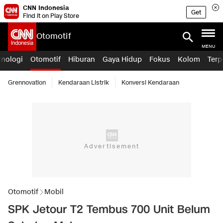
CNN Indonesia
Get
Find it on Play Store
Otomotif
MENU
knologi
Otomotif
Hiburan
Gaya Hidup
Fokus
Kolom
Terp
Grennovation
Kendaraan Listrik
Konversi Kendaraan
Otomotif
Mobil
SPK Jetour T2 Tembus 700 Unit Belum