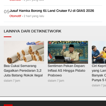
Jusuf Hamka Borong 61 Land Cruiser FJ di GIIAS 2026
0
5
Otomotif
•
2 hari yang lalu
LAINNYA DARI DETIKNETWORK
Bea Cukai Semarang
Sentimen Pekan Depan:
Ciri Kep
Gagalkan Peredaran 3,2
Inflasi AS Hingga Pidato
yang Lan
Juta Batang Rokok Ilegal
Prabowo
Banyak O
Punya 5 
dalam 7 jam
dalam 7 jam
dalam 7 j