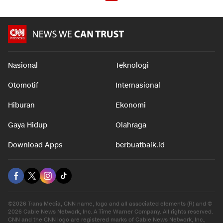
Nasional
Teknologi
Otomotif
Internasional
Hiburan
Ekonomi
Gaya Hidup
Olahraga
Download Apps
berbuatbaik.id
©2026 Trans Media, CNN name, logo and all associated elements (R) and ©
2026 Cable News Network, Inc. A Time Warner Company. All rights reserved.
CNN and the CNN logo are registered marks of Cable News Network, Inc.,