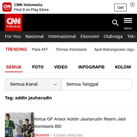
CNN Indonesia
Get
Find it on Play Store
MENU
For You
Nasional
Internasional
Ekonomi
Olahraga
Tekn
TRENDING
Piala AFF
Timnas Indonesia
Apel Kebangsaan Jaga 
SEMUA
FOTO
VIDEO
INFOGRAFIS
KOLOM
Tag: addin jauharudin
Ketua GP Ansor Addin Jauharudin Resmi Jadi
Komisaris BSI
Ekonomi
• 4 bulan yang lalu