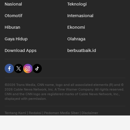
Nasional
Teknologi
Otomotif
Internasional
Hiburan
Ekonomi
Gaya Hidup
Olahraga
Download Apps
berbuatbaik.id
©2026 Trans Media, CNN name, logo and all associated elements (R) and ©
2026 Cable News Network, Inc. A Time Warner Company. All rights reserved.
CNN and the CNN logo are registered marks of Cable News Network, Inc.,
displayed with permission.
Tentang Kami
|
Redaksi
|
Pedoman Media Siber
|
Disclaimer