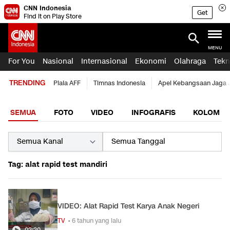
CNN Indonesia
Get
Find it on Play Store
MENU
For You
Nasional
Internasional
Ekonomi
Olahraga
Tekn
TRENDING
Piala AFF
Timnas Indonesia
Apel Kebangsaan Jaga 
SEMUA
FOTO
VIDEO
INFOGRAFIS
KOLOM
Tag: alat rapid test mandiri
VIDEO: Alat Rapid Test Karya Anak Negeri
TV
• 6 tahun yang lalu
02:20