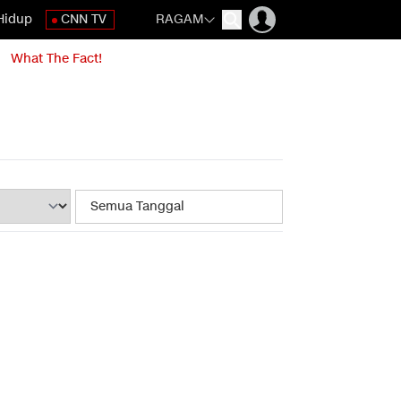
Hidup
CNN TV
RAGAM
What The Fact!