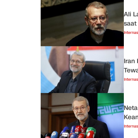
Ali 
saat
Internas
Iran
Tew
Internas
Neta
Keam
Internas