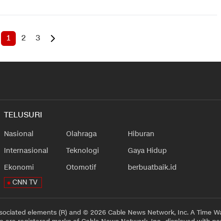
1
2
3
TELUSURI
Nasional
Olahraga
Hiburan
Internasional
Teknologi
Gaya Hidup
Ekonomi
Otomotif
berbuatbaik.id
CNN TV
sociated elements (R) and © 2026 Cable News Network, Inc. A Time Wa