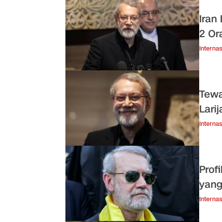
Iran
2 Or
Internas
Tewa
Larij
Internas
Prof
yang
Internas