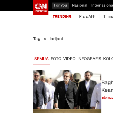
For You
Nasional
Internasiona
TRENDING
Piala AFF
Timn
Tag : ali larijani
SEMUA
FOTO
VIDEO
INFOGRAFIS
KOL
Bagh
Keam
Internas