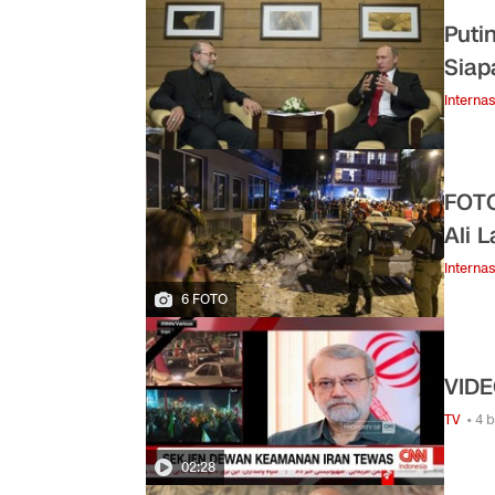
Puti
Siap
Internas
FOTO
Ali L
Internas
6 FOTO
VIDE
TV
• 4 
02:28