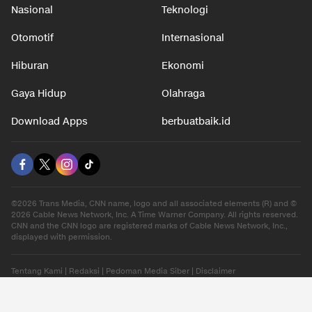
Nasional
Teknologi
Otomotif
Internasional
Hiburan
Ekonomi
Gaya Hidup
Olahraga
Download Apps
berbuatbaik.id
©2026 Trans Media, CNN name, logo and all associated elements (R) and ©
2026 Cable News Network, Inc. A Time Warner Company. All rights reserved.
CNN and the CNN logo are registered marks of Cable News Network, Inc.,
displayed with permission.
Tentang Kami
|
Redaksi
|
Pedoman Media Siber
|
Disclaimer