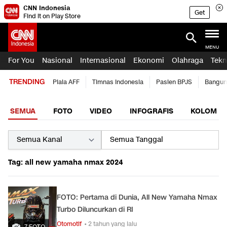
CNN Indonesia
Get
Find it on Play Store
MENU
For You
Nasional
Internasional
Ekonomi
Olahraga
Tekn
TRENDING
Piala AFF
Timnas Indonesia
Pasien BPJS
Bangun
SEMUA
FOTO
VIDEO
INFOGRAFIS
KOLOM
Tag: all new yamaha nmax 2024
FOTO: Pertama di Dunia, All New Yamaha Nmax
Turbo Diluncurkan di RI
Otomotif
• 2 tahun yang lalu
7 FOTO