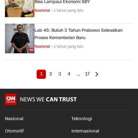
Bisa Lampaui Ekonomi SBY
Nasional
• 1 tahun yang lalu
Lab 45: Butuh 3 Tahun Prabowo Selesaikan
Proses Kementerian Baru
Nasional
• 1 tahun yang lalu
1
2
3
4
...
17
Nasional
Teknologi
Otomotif
Internasional