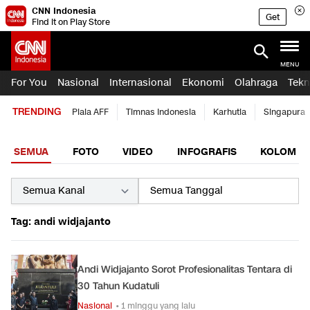
CNN Indonesia
Get
Find it on Play Store
MENU
For You
Nasional
Internasional
Ekonomi
Olahraga
Tekn
TRENDING
Piala AFF
Timnas Indonesia
Karhutla
Singapura
SEMUA
FOTO
VIDEO
INFOGRAFIS
KOLOM
Tag: andi widjajanto
Andi Widjajanto Sorot Profesionalitas Tentara di
30 Tahun Kudatuli
Nasional
• 1 minggu yang lalu