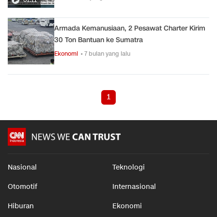
Armada Kemanusiaan, 2 Pesawat Charter Kirim
30 Ton Bantuan ke Sumatra
Ekonomi
• 7 bulan yang lalu
1
Nasional
Teknologi
Otomotif
Internasional
Hiburan
Ekonomi