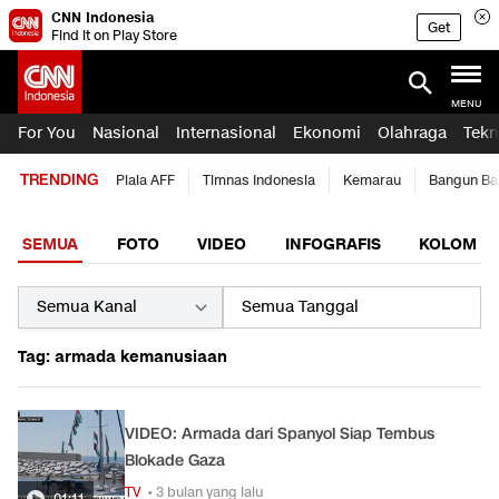
CNN Indonesia
Get
Find it on Play Store
MENU
For You
Nasional
Internasional
Ekonomi
Olahraga
Tekn
TRENDING
Piala AFF
Timnas Indonesia
Kemarau
Bangun Ba
SEMUA
FOTO
VIDEO
INFOGRAFIS
KOLOM
Tag: armada kemanusiaan
VIDEO: Armada dari Spanyol Siap Tembus
Blokade Gaza
TV
• 3 bulan yang lalu
01:11