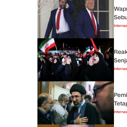
Wapr
Sebu
Internas
Reak
Senj
Internas
Pemi
Teta
Internas