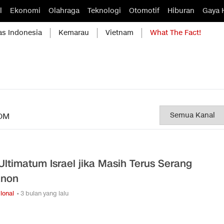
l
Ekonomi
Olahraga
Teknologi
Otomotif
Hiburan
Gaya 
as Indonesia
Kemarau
Vietnam
What The Fact!
OM
 Ultimatum Israel jika Masih Terus Serang
anon
ional
• 3 bulan yang lalu