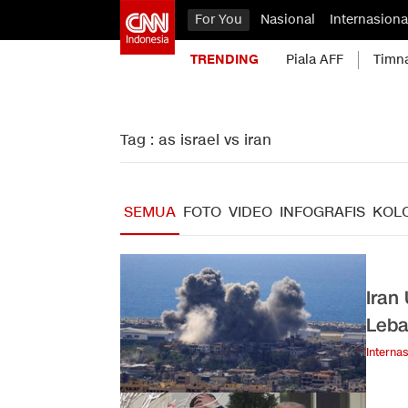
For You
Nasional
Internasiona
TRENDING
Piala AFF
Timn
Tag : as israel vs iran
SEMUA
FOTO
VIDEO
INFOGRAFIS
KOL
Iran
Leb
Internas