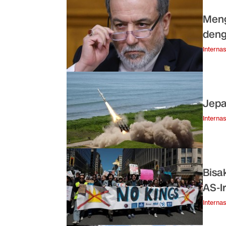
Meng
den
Internas
Jepa
Internas
Bisa
AS-I
Internas