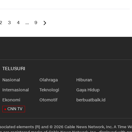
2
3
4
...
9
TELUSURI
Nasional
Olahraga
Hiburan
Internasional
Teknologi
Gaya Hidup
Ekonomi
Otomotif
berbuatbaik.id
CNN TV
sociated elements (R) and © 2026 Cable News Network, Inc. A Time Wa