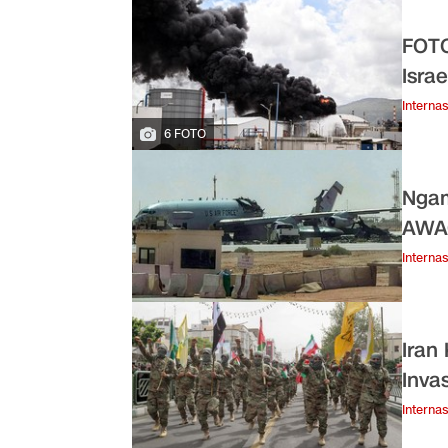
FOTO
Isra
Internas
6 FOTO
Ngam
AWA
Internas
Iran
Inva
Internas