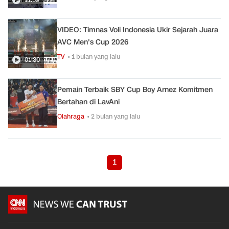
VIDEO: Timnas Voli Indonesia Ukir Sejarah Juara
AVC Men's Cup 2026
TV
• 1 bulan yang lalu
01:30
Pemain Terbaik SBY Cup Boy Arnez Komitmen
Bertahan di LavAni
Olahraga
• 2 bulan yang lalu
1