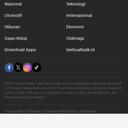
Nasional
Teknologi
Otomotif
Internasional
Hiburan
Ekonomi
Gaya Hidup
Olahraga
Download Apps
berbuatbaik.id
©2026 Trans Media, CNN name, logo and all associated elements (R) and ©
2026 Cable News Network, Inc. A Time Warner Company. All rights reserved.
CNN and the CNN logo are registered marks of Cable News Network, Inc.,
displayed with permission.
Tentang Kami
|
Redaksi
|
Pedoman Media Siber
|
Disclaimer