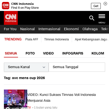
CNN Indonesia
Get
Find it on Play Store
MENU
For You
Nasional
Internasional
Ekonomi
Olahraga
Tekn
TRENDING
Piala AFF
Timnas Indonesia
Apel Kebangsaan Jaga 
SEMUA
FOTO
VIDEO
INFOGRAFIS
KOLOM
Tag: avc mens cup 2026
VIDEO: Kunci Sukses Timnas Voli Indonesia
Menjuarai Asia
TV
• 1 bulan yang lalu
11:59