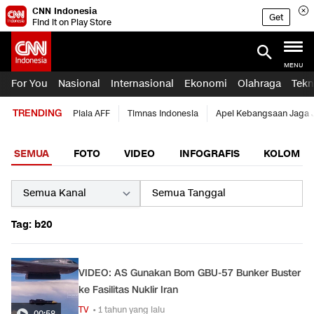
CNN Indonesia
Get
Find it on Play Store
MENU
For You
Nasional
Internasional
Ekonomi
Olahraga
Tekn
TRENDING
Piala AFF
Timnas Indonesia
Apel Kebangsaan Jaga 
SEMUA
FOTO
VIDEO
INFOGRAFIS
KOLOM
Tag: b20
VIDEO: AS Gunakan Bom GBU-57 Bunker Buster
ke Fasilitas Nuklir Iran
TV
• 1 tahun yang lalu
00:58