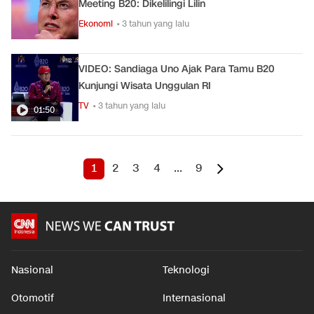
Meeting B20: Dikelilingi Lilin
Ekonomi
• 3 tahun yang lalu
VIDEO: Sandiaga Uno Ajak Para Tamu B20
Kunjungi Wisata Unggulan RI
TV
• 3 tahun yang lalu
01:50
1
2
3
4
...
9
Nasional
Teknologi
Otomotif
Internasional