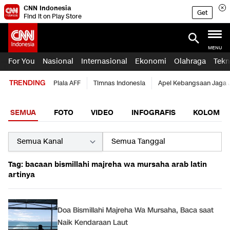
CNN Indonesia
Get
Find it on Play Store
MENU
For You
Nasional
Internasional
Ekonomi
Olahraga
Tekn
TRENDING
Piala AFF
Timnas Indonesia
Apel Kebangsaan Jaga 
SEMUA
FOTO
VIDEO
INFOGRAFIS
KOLOM
Tag: bacaan bismillahi majreha wa mursaha arab latin
artinya
Doa Bismillahi Majreha Wa Mursaha, Baca saat
Naik Kendaraan Laut