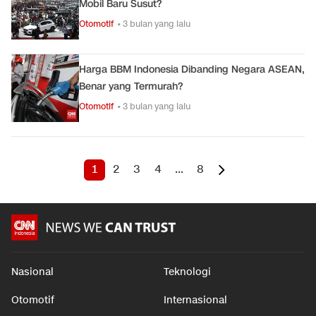
Mobil Baru Susut?
Otomotif
• 3 bulan yang lalu
Harga BBM Indonesia Dibanding Negara ASEAN,
Benar yang Termurah?
Otomotif
• 3 bulan yang lalu
1
2
3
4
...
8
Nasional
Teknologi
Otomotif
Internasional