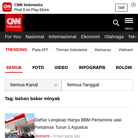
CNN Indonesia
Get
Find it on Play Store
MENU
For You
Nasional
Internasional
Ekonomi
Olahraga
Tekn
TRENDING
Piala AFF
Timnas Indonesia
Kemarau
Vietnam
SEMUA
FOTO
VIDEO
INFOGRAFIS
KOLOM
Tag: bahan bakar minyak
Daftar Lengkap Harga BBM Pertamina usai
Pertamax Turun 1 Agustus
Ekonomi
• 5 hari yang lalu