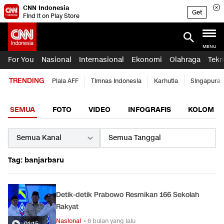
CNN Indonesia
Get
Find it on Play Store
MENU
For You
Nasional
Internasional
Ekonomi
Olahraga
Tekn
TRENDING
Piala AFF
Timnas Indonesia
Karhutla
Singapura
SEMUA
FOTO
VIDEO
INFOGRAFIS
KOLOM
Tag: banjarbaru
Detik-detik Prabowo Resmikan 166 Sekolah
Rakyat
Nasional
• 6 bulan yang lalu
01:15