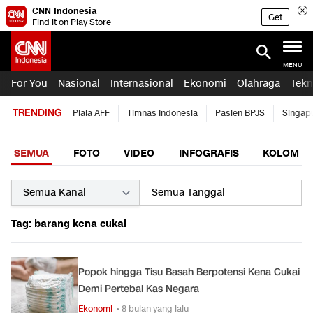
CNN Indonesia
Get
Find it on Play Store
MENU
For You
Nasional
Internasional
Ekonomi
Olahraga
Tekn
TRENDING
Piala AFF
Timnas Indonesia
Pasien BPJS
Singap
SEMUA
FOTO
VIDEO
INFOGRAFIS
KOLOM
Tag: barang kena cukai
Popok hingga Tisu Basah Berpotensi Kena Cukai
Demi Pertebal Kas Negara
Ekonomi
• 8 bulan yang lalu