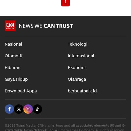
1
Nasional
Teknologi
Otomotif
Internasional
Hiburan
Ekonomi
Gaya Hidup
Olahraga
Download Apps
berbuatbaik.id
©2026 Trans Media, CNN name, logo and all associated elements (R) and ©
2026 Cable News Network, Inc. A Time Warner Company. All rights reserved.