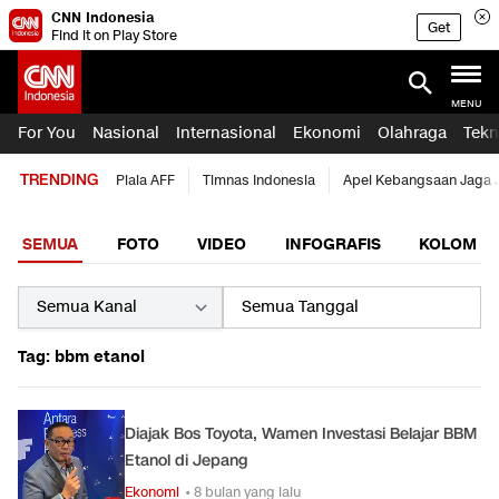
CNN Indonesia
Get
Find it on Play Store
MENU
For You
Nasional
Internasional
Ekonomi
Olahraga
Tekn
TRENDING
Piala AFF
Timnas Indonesia
Apel Kebangsaan Jaga 
SEMUA
FOTO
VIDEO
INFOGRAFIS
KOLOM
Tag: bbm etanol
Diajak Bos Toyota, Wamen Investasi Belajar BBM
Etanol di Jepang
Ekonomi
• 8 bulan yang lalu