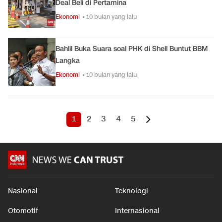
Deal Beli di Pertamina
Ekonomi
• 10 bulan yang lalu
Bahlil Buka Suara soal PHK di Shell Buntut BBM
Langka
Ekonomi
• 10 bulan yang lalu
1
2
3
4
5
Nasional
Teknologi
Otomotif
Internasional