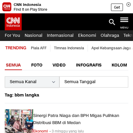
CNN Indonesia
Get
Find it on Play Store
MENU
For You
Nasional
Internasional
Ekonomi
Olahraga
Tekn
TRENDING
Piala AFF
Timnas Indonesia
Apel Kebangsaan Jaga 
SEMUA
FOTO
VIDEO
INFOGRAFIS
KOLOM
Tag: bbm langka
Sinergi Patra Niaga dan BPH Migas Pulihkan
Distribusi BBM di Medan
Ekonomi
• 3 minggu yang lalu