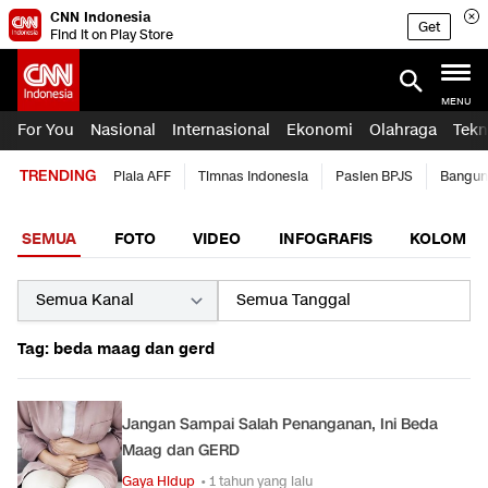
CNN Indonesia
Get
Find it on Play Store
MENU
For You
Nasional
Internasional
Ekonomi
Olahraga
Tekn
TRENDING
Piala AFF
Timnas Indonesia
Pasien BPJS
Bangun
SEMUA
FOTO
VIDEO
INFOGRAFIS
KOLOM
Tag: beda maag dan gerd
Jangan Sampai Salah Penanganan, Ini Beda
Maag dan GERD
Gaya Hidup
• 1 tahun yang lalu