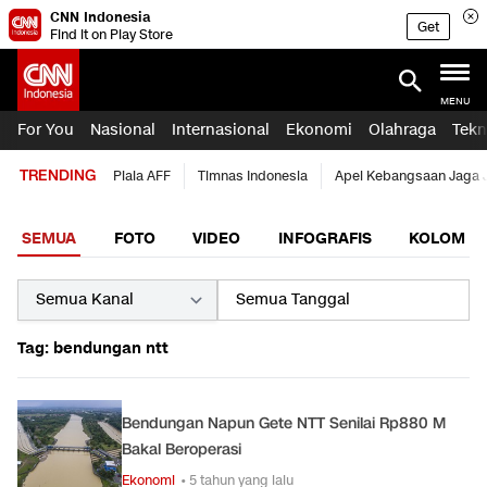
CNN Indonesia
Get
Find it on Play Store
MENU
For You
Nasional
Internasional
Ekonomi
Olahraga
Tekn
TRENDING
Piala AFF
Timnas Indonesia
Apel Kebangsaan Jaga 
SEMUA
FOTO
VIDEO
INFOGRAFIS
KOLOM
Tag: bendungan ntt
Bendungan Napun Gete NTT Senilai Rp880 M
Bakal Beroperasi
Ekonomi
• 5 tahun yang lalu