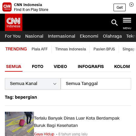
CNN Indonesia
Get
Find it on Play Store
MENU
For You
Nasional
Internasional
Ekonomi
Olahraga
Tekn
TRENDING
Piala AFF
Timnas Indonesia
Pasien BPJS
Singap
SEMUA
FOTO
VIDEO
INFOGRAFIS
KOLOM
Tag: bepergian
Terlalu Banyak Dinas Luar Kota Berdampak
Buruk Bagi Kesehatan
Gaya Hidup
• 8 tahun yang lalu