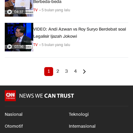
Berbeda-beda
TV
• 5 bulan yang lalu
04:37
VIDEO: Andi Azwan vs Roy Suryo Berdebat soal
Legalisir Ijazah Jokowi
TV
• 5 bulan yang lalu
03:56
1
2
3
4
Nasional
Teknologi
Otomotif
Internasional