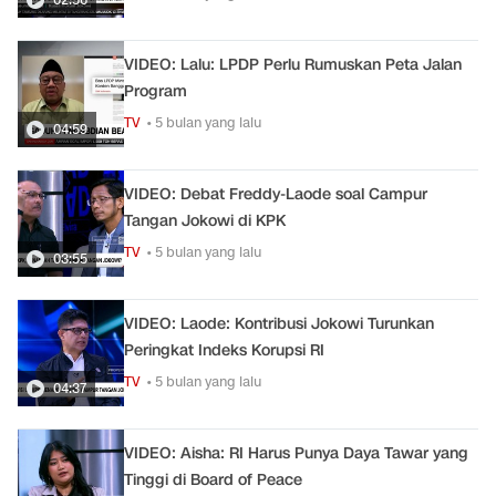
VIDEO: Lalu: LPDP Perlu Rumuskan Peta Jalan
Program
TV
• 5 bulan yang lalu
04:59
VIDEO: Debat Freddy-Laode soal Campur
Tangan Jokowi di KPK
TV
• 5 bulan yang lalu
03:55
VIDEO: Laode: Kontribusi Jokowi Turunkan
Peringkat Indeks Korupsi RI
TV
• 5 bulan yang lalu
04:37
VIDEO: Aisha: RI Harus Punya Daya Tawar yang
Tinggi di Board of Peace