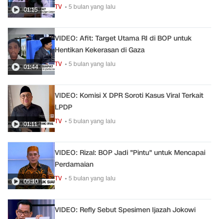
TV
• 5 bulan yang lalu
01:15
VIDEO: Afit: Target Utama RI di BOP untuk
Hentikan Kekerasan di Gaza
TV
• 5 bulan yang lalu
01:44
VIDEO: Komisi X DPR Soroti Kasus Viral Terkait
LPDP
TV
• 5 bulan yang lalu
01:11
VIDEO: Rizal: BOP Jadi "Pintu" untuk Mencapai
Perdamaian
TV
• 5 bulan yang lalu
05:10
VIDEO: Refly Sebut Spesimen Ijazah Jokowi