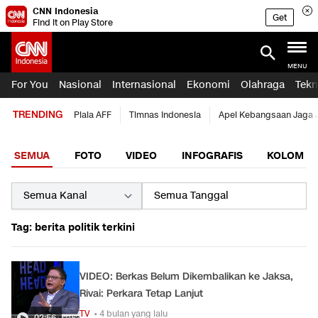
CNN Indonesia
Get
Find it on Play Store
MENU
For You
Nasional
Internasional
Ekonomi
Olahraga
Tekn
TRENDING
Piala AFF
Timnas Indonesia
Apel Kebangsaan Jaga 
SEMUA
FOTO
VIDEO
INFOGRAFIS
KOLOM
Tag: berita politik terkini
VIDEO: Berkas Belum Dikembalikan ke Jaksa,
Rivai: Perkara Tetap Lanjut
TV
• 4 bulan yang lalu
02:56