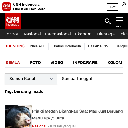
CNN Indonesia
Get
Find it on Play Store
MENU
For You
Nasional
Internasional
Ekonomi
Olahraga
Tekn
TRENDING
Piala AFF
Timnas Indonesia
Pasien BPJS
Bangun
SEMUA
FOTO
VIDEO
INFOGRAFIS
KOLOM
Tag: beruang madu
Pria di Medan Ditangkap Saat Mau Jual Beruang
Madu Rp7,5 Juta
Nasional
• 8 bulan yang lalu