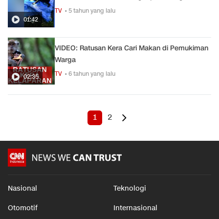
TV
• 5 tahun yang lalu
01:42
VIDEO: Ratusan Kera Cari Makan di Pemukiman
Warga
TV
• 6 tahun yang lalu
02:35
1
2
Nasional
Teknologi
Otomotif
Internasional