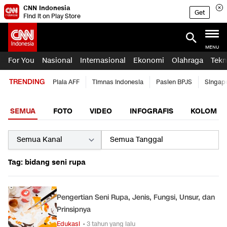
CNN Indonesia
Get
Find it on Play Store
MENU
For You
Nasional
Internasional
Ekonomi
Olahraga
Tekn
TRENDING
Piala AFF
Timnas Indonesia
Pasien BPJS
Singap
SEMUA
FOTO
VIDEO
INFOGRAFIS
KOLOM
Tag: bidang seni rupa
Pengertian Seni Rupa, Jenis, Fungsi, Unsur, dan
Prinsipnya
Edukasi
• 3 tahun yang lalu