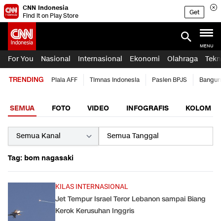
CNN Indonesia
Get
Find it on Play Store
MENU
For You
Nasional
Internasional
Ekonomi
Olahraga
Tekn
TRENDING
Piala AFF
Timnas Indonesia
Pasien BPJS
Bangun
SEMUA
FOTO
VIDEO
INFOGRAFIS
KOLOM
Tag: bom nagasaki
KILAS INTERNASIONAL
Jet Tempur Israel Teror Lebanon sampai Biang
Kerok Kerusuhan Inggris