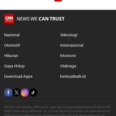
Nasional
Teknologi
Otomotif
Internasional
Hiburan
Ekonomi
Gaya Hidup
Olahraga
Download Apps
berbuatbaik.id
©2026 Trans Media, CNN name, logo and all associated elements (R) and ©
2026 Cable News Network, Inc. A Time Warner Company. All rights reserved.
CNN and the CNN logo are registered marks of Cable News Network, Inc.,