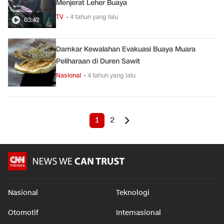
Menjerat Leher Buaya
TV
• 4 tahun yang lalu
03:42
Damkar Kewalahan Evakuasi Buaya Muara
Peliharaan di Duren Sawit
Nasional
• 4 tahun yang lalu
1
2
Nasional
Teknologi
Otomotif
Internasional