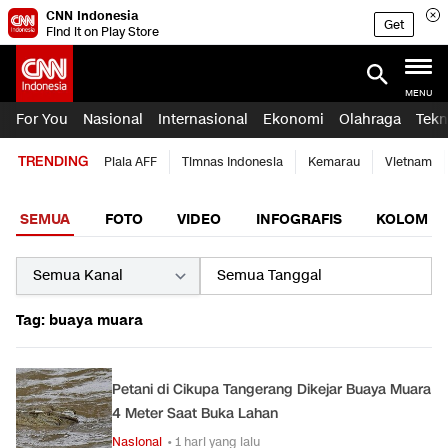
CNN Indonesia
Get
Find it on Play Store
MENU
For You
Nasional
Internasional
Ekonomi
Olahraga
Tekn
TRENDING
Piala AFF
Timnas Indonesia
Kemarau
Vietnam
SEMUA
FOTO
VIDEO
INFOGRAFIS
KOLOM
Tag: buaya muara
Petani di Cikupa Tangerang Dikejar Buaya Muara
4 Meter Saat Buka Lahan
Nasional
• 1 hari yang lalu