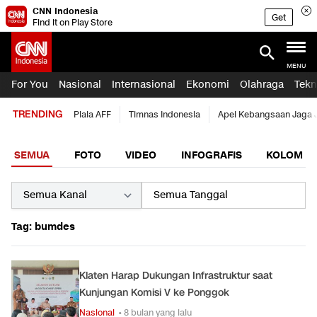
CNN Indonesia
Get
Find it on Play Store
MENU
For You
Nasional
Internasional
Ekonomi
Olahraga
Tekn
TRENDING
Piala AFF
Timnas Indonesia
Apel Kebangsaan Jaga 
SEMUA
FOTO
VIDEO
INFOGRAFIS
KOLOM
Tag: bumdes
Klaten Harap Dukungan Infrastruktur saat
Kunjungan Komisi V ke Ponggok
Nasional
• 8 bulan yang lalu