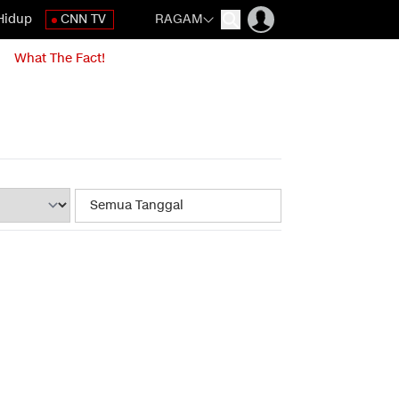
Hidup
CNN TV
RAGAM
What The Fact!