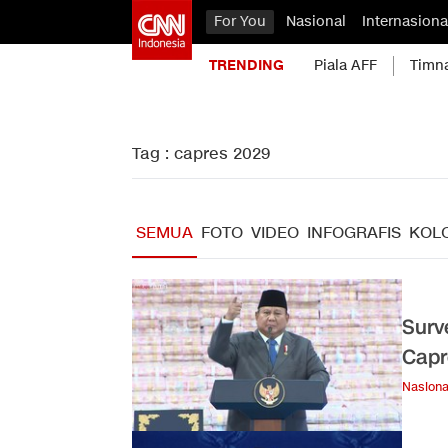
For You
Nasional
Internasiona
TRENDING
Piala AFF
Timn
Tag : capres 2029
SEMUA
FOTO
VIDEO
INFOGRAFIS
KOL
Surv
Capr
Nasiona