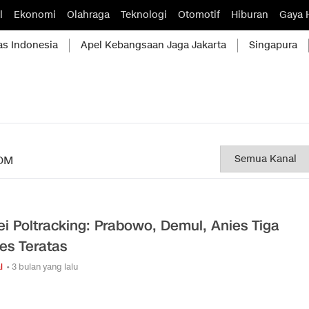
l
Ekonomi
Olahraga
Teknologi
Otomotif
Hiburan
Gaya 
as Indonesia
Apel Kebangsaan Jaga Jakarta
Singapura
OM
ei Poltracking: Prabowo, Demul, Anies Tiga
es Teratas
l
• 3 bulan yang lalu