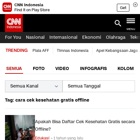
CNN Indonesia
Get
Find it on Play Store
MENU
For You
Nasional
Internasional
Ekonomi
Olahraga
Tekn
TRENDING
Piala AFF
Timnas Indonesia
Apel Kebangsaan Jaga 
SEMUA
FOTO
VIDEO
INFOGRAFIS
KOLOM
Tag: cara cek kesehatan gratis offline
Apakah Bisa Daftar Cek Kesehatan Gratis secara
Offline?
Edukasi
• 1 tahun yang lalu