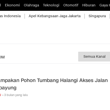
l
Ekonomi
Olahraga
Teknologi
Otomotif
Hiburan
Gaya 
as Indonesia
Apel Kebangsaan Jaga Jakarta
Singapura
OM
mpakan Pohon Tumbang Halangi Akses Jalan
ipayung
l
• 3 bulan yang lalu