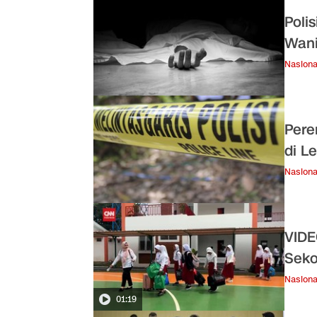
Poli
Wani
Nasiona
Pere
di L
Nasiona
VIDE
Seko
Nasiona
01:19