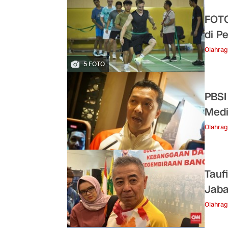
FOTO
di P
Olahra
5 FOTO
PBSI
Medi
Olahra
Tauf
Jaba
Olahra