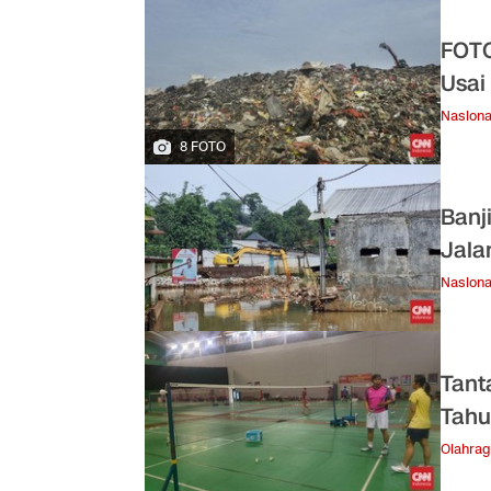
FOTO
Usai
Nasiona
8 FOTO
Banj
Jala
Nasiona
Tant
Tahu
Olahra