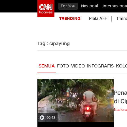
For You
Nasional
Internasiona
TRENDING
Piala AFF
Timn
Tag : cipayung
SEMUA
FOTO
VIDEO
INFOGRAFIS
KOL
Pena
di C
Nasiona
00:42