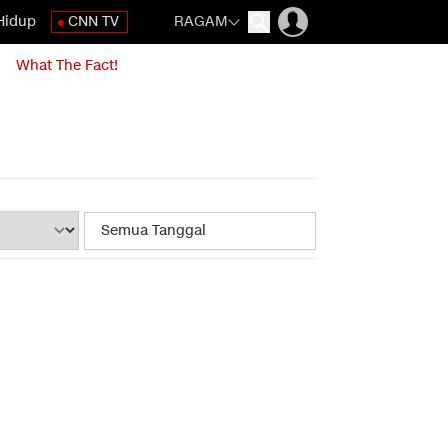
Hidup
CNN TV
RAGAM
What The Fact!