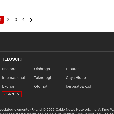
1
2
3
4
TELUSURI
Nasional
Olahraga
Hiburan
Internasional
Teknologi
Gaya Hidup
Ekonomi
Otomotif
berbuatbaik.id
CNN TV
sociated elements (R) and © 2026 Cable News Network, Inc. A Time Wa