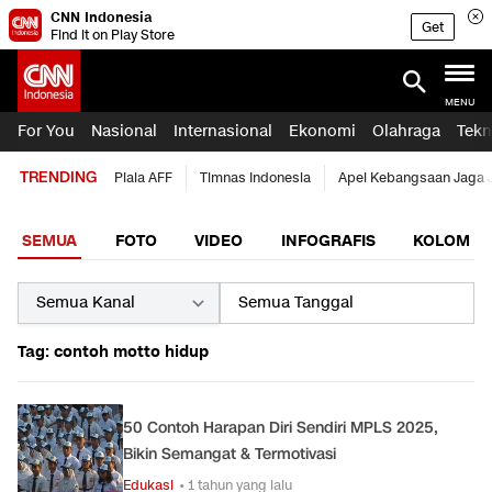
CNN Indonesia
Get
Find it on Play Store
MENU
For You
Nasional
Internasional
Ekonomi
Olahraga
Tekn
TRENDING
Piala AFF
Timnas Indonesia
Apel Kebangsaan Jaga 
SEMUA
FOTO
VIDEO
INFOGRAFIS
KOLOM
Tag: contoh motto hidup
50 Contoh Harapan Diri Sendiri MPLS 2025,
Bikin Semangat & Termotivasi
Edukasi
• 1 tahun yang lalu