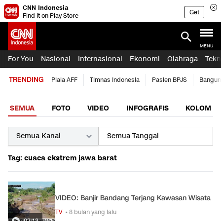
CNN Indonesia
Get
Find it on Play Store
MENU
For You
Nasional
Internasional
Ekonomi
Olahraga
Tekn
TRENDING
Piala AFF
Timnas Indonesia
Pasien BPJS
Bangun
SEMUA
FOTO
VIDEO
INFOGRAFIS
KOLOM
Tag: cuaca ekstrem jawa barat
VIDEO: Banjir Bandang Terjang Kawasan Wisata
TV
• 8 bulan yang lalu
02:13