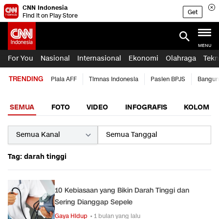
CNN Indonesia
Get
Find it on Play Store
MENU
For You
Nasional
Internasional
Ekonomi
Olahraga
Tekn
TRENDING
Piala AFF
Timnas Indonesia
Pasien BPJS
Bangun
SEMUA
FOTO
VIDEO
INFOGRAFIS
KOLOM
Tag: darah tinggi
10 Kebiasaan yang Bikin Darah Tinggi dan
Sering Dianggap Sepele
Gaya Hidup
• 1 bulan yang lalu