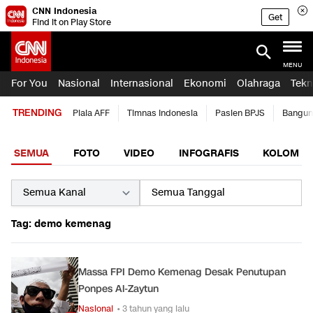
CNN Indonesia
Get
Find it on Play Store
MENU
For You
Nasional
Internasional
Ekonomi
Olahraga
Tekn
TRENDING
Piala AFF
Timnas Indonesia
Pasien BPJS
Bangun
SEMUA
FOTO
VIDEO
INFOGRAFIS
KOLOM
Tag: demo kemenag
Massa FPI Demo Kemenag Desak Penutupan
Ponpes Al-Zaytun
Nasional
• 3 tahun yang lalu