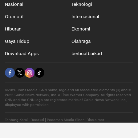
Nasional
Teknologi
Otomotif
Internasional
Hiburan
Ekonomi
Gaya Hidup
Olahraga
Download Apps
berbuatbaik.id
©2026 Trans Media, CNN name, logo and all associated elements (R) and ©
2026 Cable News Network, Inc. A Time Warner Company. All rights reserved.
CNN and the CNN logo are registered marks of Cable News Network, Inc.,
displayed with permission.
Tentang Kami
|
Redaksi
|
Pedoman Media Siber
|
Disclaimer