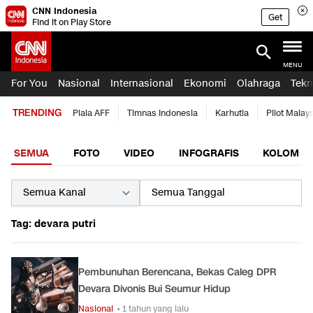
CNN Indonesia
Get
Find it on Play Store
MENU
For You
Nasional
Internasional
Ekonomi
Olahraga
Tekn
TRENDING
Piala AFF
Timnas Indonesia
Karhutla
Pilot Malay
SEMUA
FOTO
VIDEO
INFOGRAFIS
KOLOM
Tag: devara putri
Pembunuhan Berencana, Bekas Caleg DPR
Devara Divonis Bui Seumur Hidup
Nasional
• 1 tahun yang lalu