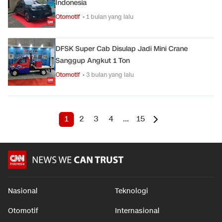
Indonesia
Otomotif
• 1 bulan yang lalu
DFSK Super Cab Disulap Jadi Mini Crane
Sanggup Angkut 1 Ton
Otomotif
• 3 bulan yang lalu
1
2
3
4
...
15
Nasional
Teknologi
Otomotif
Internasional