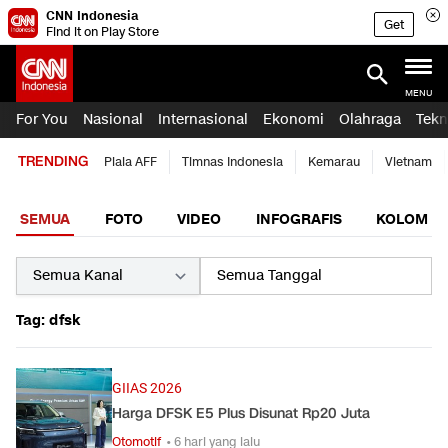
CNN Indonesia
Get
Find it on Play Store
MENU
For You
Nasional
Internasional
Ekonomi
Olahraga
Tekn
TRENDING
Piala AFF
Timnas Indonesia
Kemarau
Vietnam
SEMUA
FOTO
VIDEO
INFOGRAFIS
KOLOM
Tag: dfsk
GIIAS 2026
Harga DFSK E5 Plus Disunat Rp20 Juta
Otomotif
• 6 hari yang lalu