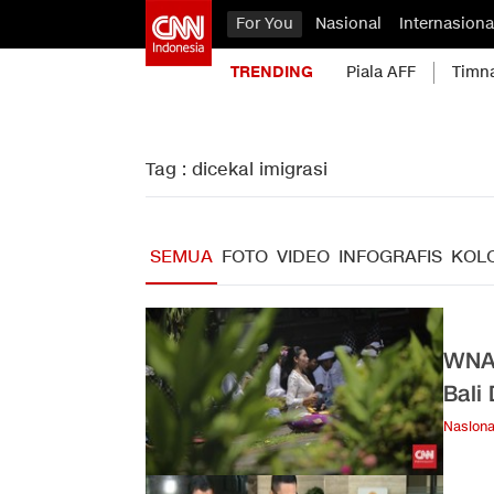
For You
Nasional
Internasiona
TRENDING
Piala AFF
Timn
Tag : dicekal imigrasi
SEMUA
FOTO
VIDEO
INFOGRAFIS
KOL
WNA 
Bali
Nasiona