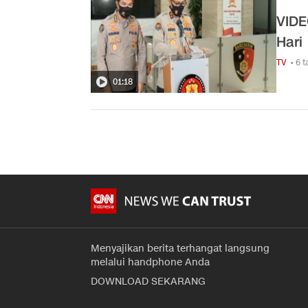
VIDE
Hari
TV
• 6 
01:18
Menyajikan berita terhangat langsung
melalui handphone Anda
DOWNLOAD SEKARANG