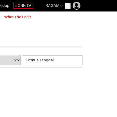
Hidup
CNN TV
RAGAM
What The Fact!