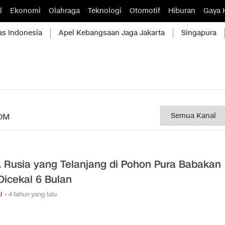
l
Ekonomi
Olahraga
Teknologi
Otomotif
Hiburan
Gaya 
as Indonesia
Apel Kebangsaan Jaga Jakarta
Singapura
OM
Rusia yang Telanjang di Pohon Pura Babakan
 Dicekal 6 Bulan
l
• 4 tahun yang lalu