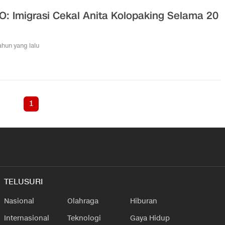
O: Imigrasi Cekal Anita Kolopaking Selama 20
tahun yang lalu
1
TELUSURI
Nasional
Olahraga
Hiburan
Internasional
Teknologi
Gaya Hidup