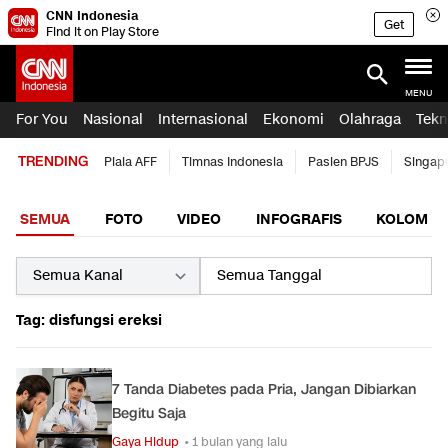
CNN Indonesia
Get
Find it on Play Store
MENU
For You
Nasional
Internasional
Ekonomi
Olahraga
Tekn
TRENDING
Piala AFF
Timnas Indonesia
Pasien BPJS
Singap
SEMUA
FOTO
VIDEO
INFOGRAFIS
KOLOM
Tag: disfungsi ereksi
7 Tanda Diabetes pada Pria, Jangan Dibiarkan
Begitu Saja
Gaya Hidup
• 1 bulan yang lalu