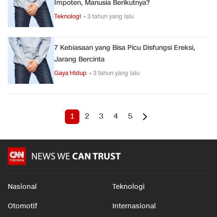
Impoten, Manusia Berikutnya?
Teknologi
• 3 tahun yang lalu
7 Kebiasaan yang Bisa Picu Disfungsi Ereksi,
Jarang Bercinta
Gaya Hidup
• 3 tahun yang lalu
1
2
3
4
5
Nasional
Teknologi
Otomotif
Internasional