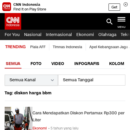
CNN Indonesia
Get
Find it on Play Store
MENU
For You
Nasional
Internasional
Ekonomi
Olahraga
Tekn
TRENDING
Piala AFF
Timnas Indonesia
Apel Kebangsaan Jaga 
SEMUA
FOTO
VIDEO
INFOGRAFIS
KOLOM
Tag: diskon harga bbm
Cara Mendapatkan Diskon Pertamax Rp300 per
Liter
Ekonomi
• 5 tahun yang lalu