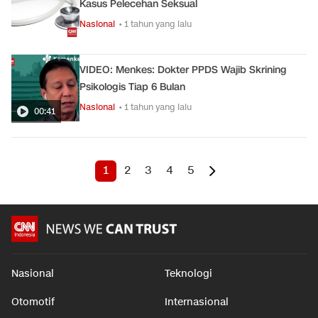
Kasus Pelecehan Seksual
Nasional
• 1 tahun yang lalu
VIDEO: Menkes: Dokter PPDS Wajib Skrining
Psikologis Tiap 6 Bulan
Nasional
• 1 tahun yang lalu
00:41
1
2
3
4
5
Nasional
Teknologi
Otomotif
Internasional