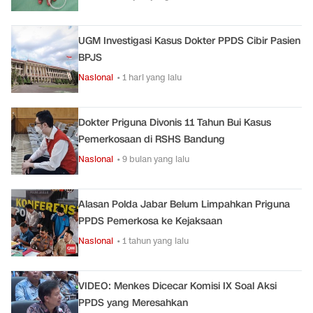
UGM Investigasi Kasus Dokter PPDS Cibir Pasien
BPJS
Nasional
• 1 hari yang lalu
Dokter Priguna Divonis 11 Tahun Bui Kasus
Pemerkosaan di RSHS Bandung
Nasional
• 9 bulan yang lalu
Alasan Polda Jabar Belum Limpahkan Priguna
PPDS Pemerkosa ke Kejaksaan
Nasional
• 1 tahun yang lalu
VIDEO: Menkes Dicecar Komisi IX Soal Aksi
PPDS yang Meresahkan