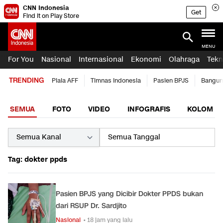
CNN Indonesia
Get
Find it on Play Store
MENU
For You
Nasional
Internasional
Ekonomi
Olahraga
Tekn
TRENDING
Piala AFF
Timnas Indonesia
Pasien BPJS
Bangun
SEMUA
FOTO
VIDEO
INFOGRAFIS
KOLOM
Tag: dokter ppds
Pasien BPJS yang Dicibir Dokter PPDS bukan
dari RSUP Dr. Sardjito
Nasional
• 18 jam yang lalu