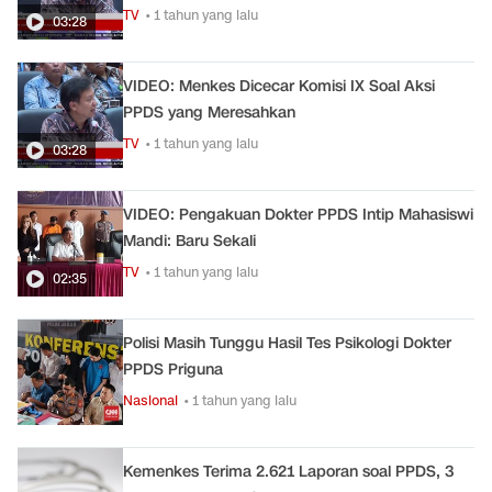
TV
• 1 tahun yang lalu
03:28
VIDEO: Menkes Dicecar Komisi IX Soal Aksi
PPDS yang Meresahkan
TV
• 1 tahun yang lalu
03:28
VIDEO: Pengakuan Dokter PPDS Intip Mahasiswi
Mandi: Baru Sekali
TV
• 1 tahun yang lalu
02:35
Polisi Masih Tunggu Hasil Tes Psikologi Dokter
PPDS Priguna
Nasional
• 1 tahun yang lalu
Kemenkes Terima 2.621 Laporan soal PPDS, 3