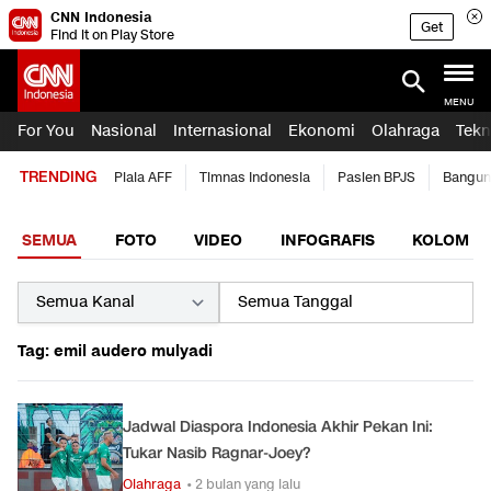
CNN Indonesia
Get
Find it on Play Store
MENU
For You
Nasional
Internasional
Ekonomi
Olahraga
Tekn
TRENDING
Piala AFF
Timnas Indonesia
Pasien BPJS
Bangun
SEMUA
FOTO
VIDEO
INFOGRAFIS
KOLOM
Tag: emil audero mulyadi
Jadwal Diaspora Indonesia Akhir Pekan Ini:
Tukar Nasib Ragnar-Joey?
Olahraga
• 2 bulan yang lalu