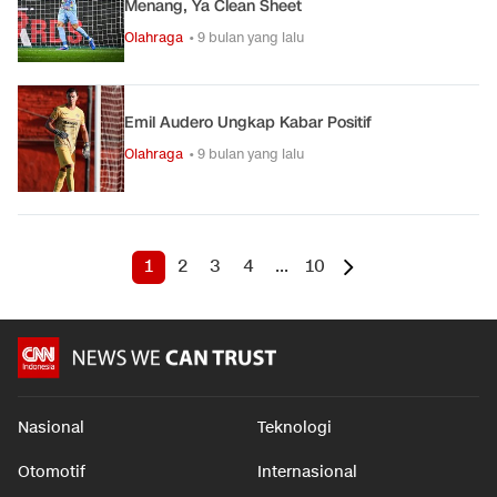
Menang, Ya Clean Sheet
Olahraga
• 9 bulan yang lalu
Emil Audero Ungkap Kabar Positif
Olahraga
• 9 bulan yang lalu
1
2
3
4
...
10
Nasional
Teknologi
Otomotif
Internasional