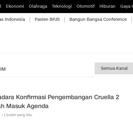
l
Ekonomi
Olahraga
Teknologi
Otomotif
Hiburan
Gaya 
as Indonesia
Pasien BPJS
Bangun Bangsa Conference
OM
adara Konfirmasi Pengembangan Cruella 2
ah Masuk Agenda
• 1 bulan yang lalu