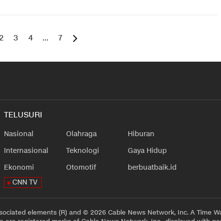
2
3
4
...
7
TELUSURI
Nasional
Olahraga
Hiburan
Internasional
Teknologi
Gaya Hidup
Ekonomi
Otomotif
berbuatbaik.id
CNN TV
sociated elements (R) and © 2026 Cable News Network, Inc. A Time Wa