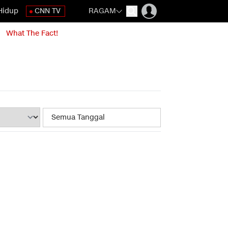
Hidup
CNN TV
RAGAM
What The Fact!