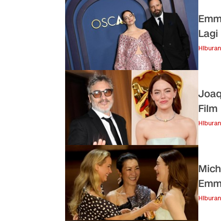
Emma
Lagi
Hiburan
Joaq
Film
Hiburan
Mich
Emma
Hiburan