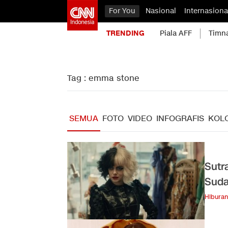
For You
Nasional
Internasiona
TRENDING
Piala AFF
Timn
Tag : emma stone
SEMUA
FOTO
VIDEO
INFOGRAFIS
KOL
Sutr
Sud
Hiburan