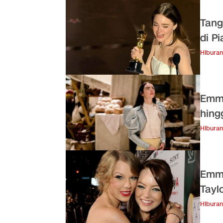
Tang
di P
Hiburan
Emma
hing
Hiburan
Emma
Tayl
Hiburan