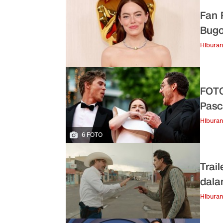
Fan 
Bugo
Hiburan
FOTO
Pasc
Hiburan
6 FOTO
Trai
dala
Hiburan