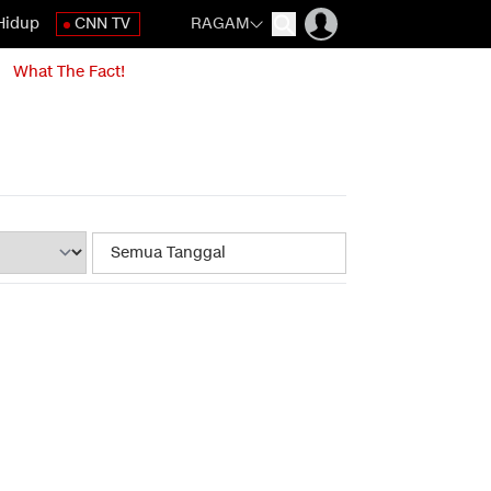
Hidup
CNN TV
RAGAM
What The Fact!