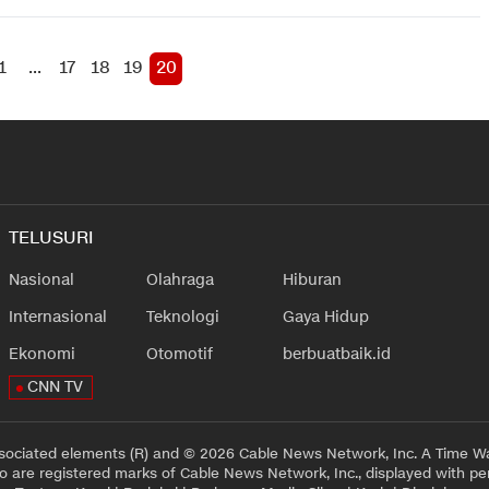
1
...
17
18
19
20
TELUSURI
Nasional
Olahraga
Hiburan
Internasional
Teknologi
Gaya Hidup
Ekonomi
Otomotif
berbuatbaik.id
CNN TV
sociated elements (R) and © 2026 Cable News Network, Inc. A Time Wa
 are registered marks of Cable News Network, Inc., displayed with pe