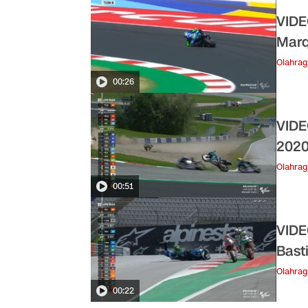
VIDE
Mar
Olahra
00:26
VIDE
202
Olahra
00:51
VIDE
Bast
Olahra
00:22