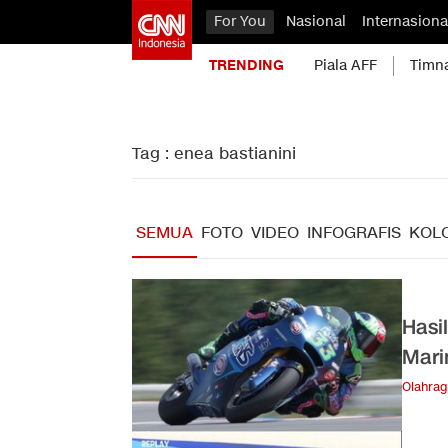
For You
Nasional
Internasiona
TRENDING
Piala AFF
Timn
Tag : enea bastianini
SEMUA
FOTO
VIDEO
INFOGRAFIS
KOL
Hasi
Mari
Olahra