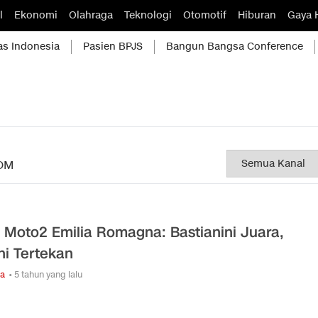
l
Ekonomi
Olahraga
Teknologi
Otomotif
Hiburan
Gaya 
as Indonesia
Pasien BPJS
Bangun Bangsa Conference
OM
l Moto2 Emilia Romagna: Bastianini Juara,
ni Tertekan
ga
• 5 tahun yang lalu