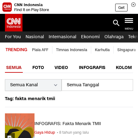
CNN Indonesia
Get
Find it on Play Store
MENU
For You
Nasional
Internasional
Ekonomi
Olahraga
Tekn
TRENDING
Piala AFF
Timnas Indonesia
Karhutla
Singapura
SEMUA
FOTO
VIDEO
INFOGRAFIS
KOLOM
Tag: fakta menarik tmii
INFOGRAFIS: Fakta Menarik TMII
Gaya Hidup
• 8 tahun yang lalu