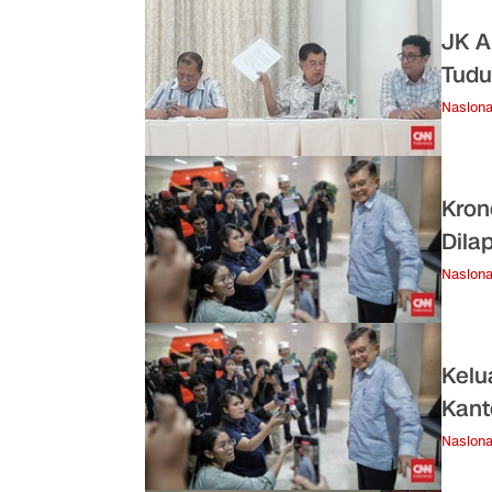
JK A
Tudu
Nasiona
Kron
Dila
Nasiona
Kelu
Kant
Nasiona