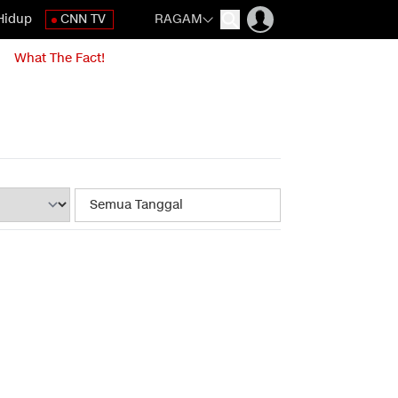
Hidup
CNN TV
RAGAM
What The Fact!