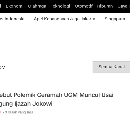
l
Ekonomi
Olahraga
Teknologi
Otomotif
Hiburan
Gaya 
as Indonesia
Apel Kebangsaan Jaga Jakarta
Singapura
OM
ebut Polemik Ceramah UGM Muncul Usai
gung Ijazah Jokowi
l
• 3 bulan yang lalu