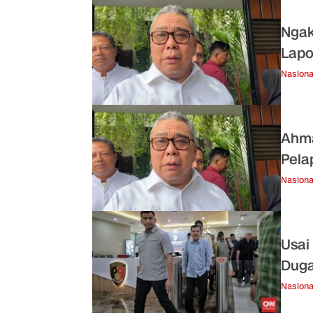
Ngak
Lapo
Nasiona
Ahma
Pela
Nasiona
Usai
Duga
Nasiona