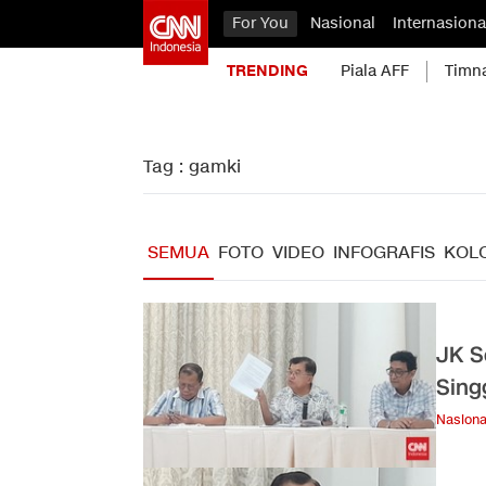
For You
Nasional
Internasiona
TRENDING
Piala AFF
Timn
Tag : gamki
SEMUA
FOTO
VIDEO
INFOGRAFIS
KOL
JK S
Sing
Nasiona