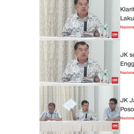
Klar
Laku
Nasiona
JK s
Engg
Nasiona
JK J
Poso
Nasiona