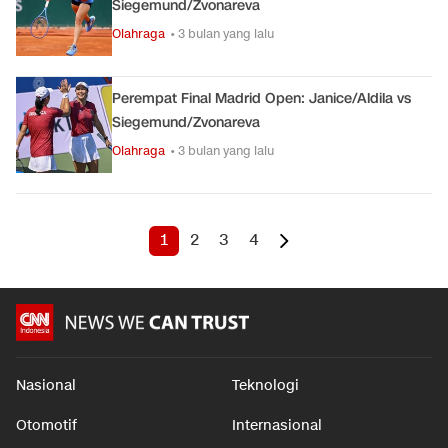
Siegemund/Zvonareva
Olahraga
• 3 bulan yang lalu
Perempat Final Madrid Open: Janice/Aldila vs
Siegemund/Zvonareva
Olahraga
• 3 bulan yang lalu
1
2
3
4
Nasional
Teknologi
Otomotif
Internasional