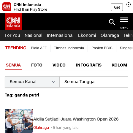
CNN Indonesia
Get
Find it on Play Store
MENU
For You
Nasional
Internasional
Ekonomi
Olahraga
Tekn
TRENDING
Piala AFF
Timnas Indonesia
Pasien BPJS
Singap
SEMUA
FOTO
VIDEO
INFOGRAFIS
KOLOM
Tag: ganda putri
Aldila Sutjiadi Juara Washington Open 2026
Olahraga
• 5 hari yang lalu